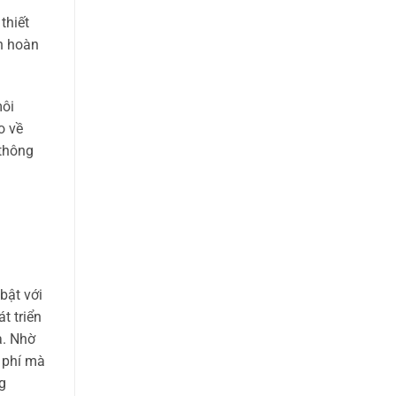
thiết
nh hoàn
môi
o về
 thông
bật với
t triển
a. Nhờ
i phí mà
g