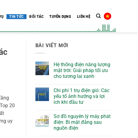
VỤ
TIN TỨC
ĐỐI TÁC
TUYỂN DỤNG
LIÊN HỆ
BÀI VIẾT MỚI
ác
Hệ thống điện năng lượng
mặt trời: Giải pháp tối ưu
cho tương lai xanh
Chi phí 1 trụ điện gió: Các
yếu tố ảnh hưởng và lợi
tầng
ích khi đầu tư
 Top 20
ất
Sơ đồ nguyên lý máy phát
ựng uy
điện: Bí mật đằng sau
nguồn điện