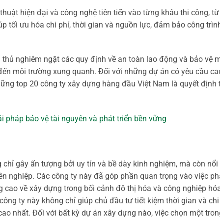
uật hiện đại và công nghệ tiên tiến vào từng khâu thi công, từ 
úp tối ưu hóa chi phí, thời gian và nguồn lực, đảm bảo công trì
 thủ nghiêm ngặt các quy định về an toàn lao động và bảo vệ 
c đến môi trường xung quanh. Đối với những dự án có yêu cầu ca
 những top 20 công ty xây dựng hàng đầu Việt Nam là quyết định
ải pháp bảo vệ tài nguyên và phát triển bền vững
chỉ gây ấn tượng bởi uy tín và bề dày kinh nghiệm, mà còn nổi 
n nghiệp. Các công ty này đã góp phần quan trọng vào việc phá
g cao về xây dựng trong bối cảnh đô thị hóa và công nghiệp hó
công ty này không chỉ giúp chủ đầu tư tiết kiệm thời gian và ch
ao nhất. Đối với bất kỳ dự án xây dựng nào, việc chọn một tron