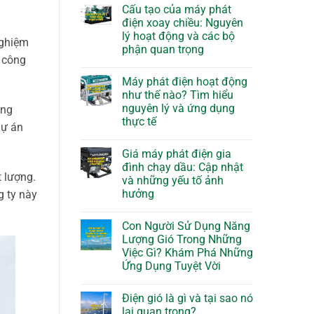
Cấu tạo của máy phát
điện xoay chiều: Nguyên
lý hoạt động và các bộ
nghiệm
phận quan trọng
 công
Máy phát điện hoạt động
như thế nào? Tìm hiểu
nguyên lý và ứng dụng
ững
thực tế
dự án
Giá máy phát điện gia
đình chạy dầu: Cập nhật
t lượng.
và những yếu tố ảnh
hưởng
g ty này
Con Người Sử Dụng Năng
Lượng Gió Trong Những
Việc Gì? Khám Phá Những
Ứng Dụng Tuyệt Vời
Điện gió là gì và tại sao nó
lại quan trọng?