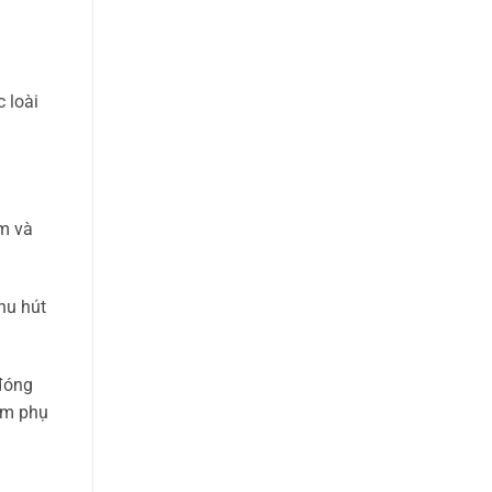
 loài
km và
hu hút
 đóng
iảm phụ