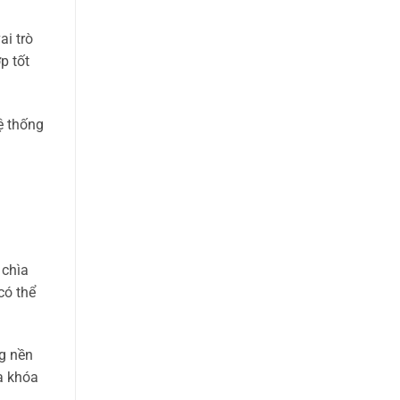
ai trò
p tốt
ệ thống
 chìa
có thể
ng nền
a khóa