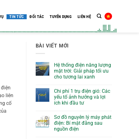
VỤ
TIN TỨC
ĐỐI TÁC
TUYỂN DỤNG
LIÊN HỆ
BÀI VIẾT MỚI
Hệ thống điện năng lượng
mặt trời: Giải pháp tối ưu
cho tương lai xanh
 điện
Chi phí 1 trụ điện gió: Các
ạo liên
yếu tố ảnh hưởng và lợi
ích khi đầu tư
ủng cố
của
Sơ đồ nguyên lý máy phát
điện: Bí mật đằng sau
nguồn điện