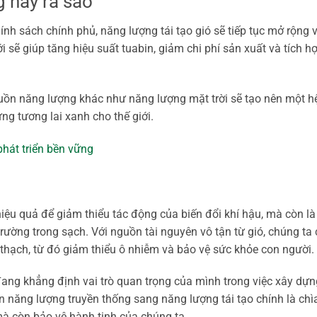
 này ra sao
ính sách chính phủ, năng lượng tái tạo gió sẽ tiếp tục mở rộng v
sẽ giúp tăng hiệu suất tuabin, giảm chi phí sản xuất và tích hợ
nguồn năng lượng khác như năng lượng mặt trời sẽ tạo nên một h
ng tương lai xanh cho thế giới.
phát triển bền vững
iệu quả để giảm thiểu tác động của biến đổi khí hậu, mà còn là
rường trong sạch. Với nguồn tài nguyên vô tận từ gió, chúng ta 
hạch, từ đó giảm thiểu ô nhiễm và bảo vệ sức khỏe con người.
 đang khẳng định vai trò quan trọng của mình trong việc xây dự
 năng lượng truyền thống sang năng lượng tái tạo chính là chì
mà còn bảo vệ hành tinh của chúng ta.