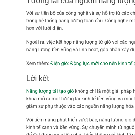
Tương lai của nguồn năng lượng
Với sự tiến bộ của công nghệ và sự hỗ trợ từ các ch
trong hệ thống năng lượng toàn cầu. Công nghệ mới 
hơn với lưới điện.
Ngoài ra, việc kết hợp năng lượng từ gió với các 
năng lượng bền vững và linh hoạt, góp phần xây dự
Xem thêm:
Điện gió: Động lực mới cho nền kinh tế 
Lời kết
Năng lượng tái tạo gió
không chỉ là một giải pháp h
khóa mở ra một tương lai kinh tế bền vững và môi t
giảm sự phụ thuộc vào các nguồn năng lượng hóa t
Với tiềm năng phát triển vượt bậc, năng lượng gió
kinh tế xanh và bền vững. Sự chuyển mình từ nguồn
để đạt được mục tiêu phát triển không chỉ kinh tế 